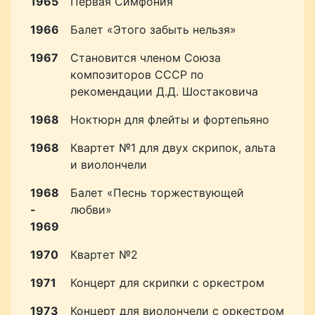
1965
Первая Симфония
1966
Балет «Этого забыть нельзя»
1967
Становится членом Союза
композиторов СССР по
рекомендации Д.Д. Шостаковича
1968
Ноктюрн для флейты и фортепьяно
1968
Квартет №1 для двух скрипок, альта
и виолончели
1968
Балет «Песнь торжествующей
-
любви»
1969
1970
Квартет №2
1971
Концерт для скрипки с оркестром
1973
Концерт для виолончели с оркестром